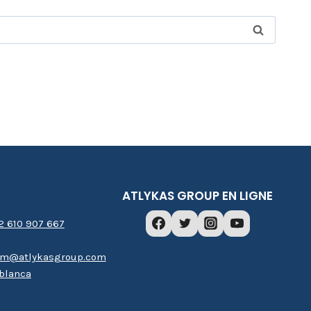
ATLYKAS GROUP EN LIGNE
2 610 907 667
m@atlykasgroup.com
blanca